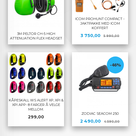
ICOM PROHUNT COMPACT -
JAKTPAKKE MED ICOM
KOFFERT
3M PELTOR CH-5 HIGH
Tilbud
Rabatt
3 750,00
5 990,00
ATTENUATION FLEX HEADSET
-46%
KÅPESKALL WS ALERT XP, XPI &
XPI APP- 8 FARGER Å VELGE
MELLOM.
ZODIAC SEACOM 250
Pris
299,00
Tilbud
Rabatt
2 490,00
4 590,00