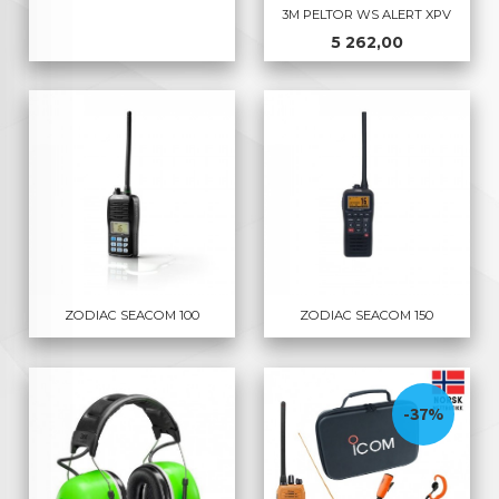
3M PELTOR WS ALERT XPV
Pris
5 262,00
ZODIAC SEACOM 100
ZODIAC SEACOM 150
-37%