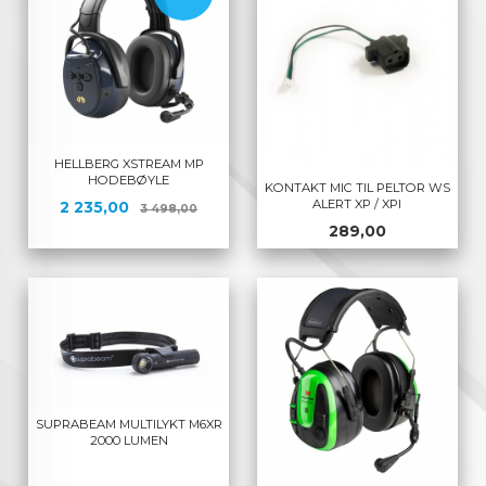
HELLBERG XSTREAM MP
HODEBØYLE
KONTAKT MIC TIL PELTOR WS
ALERT XP / XPI
Tilbud
Rabatt
2 235,00
3 498,00
Pris
289,00
SUPRABEAM MULTILYKT M6XR
2000 LUMEN