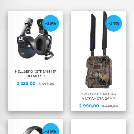
-36%
-14%
HELLBERG XSTREAM MP
HJELMFESTE
Tilbud
Rabatt
2 235,00
3 498,00
BRECOM CM4100 4G
VILTKAMERA. 24MP
Tilbud
Rabatt
2 990,00
3 490,00
-36%