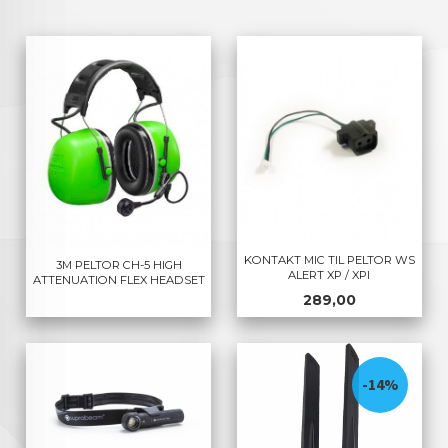
KONTAKT MIC TIL PELTOR WS
3M PELTOR CH-5 HIGH
ALERT XP / XPI
ATTENUATION FLEX HEADSET
Pris
289,00
-14%