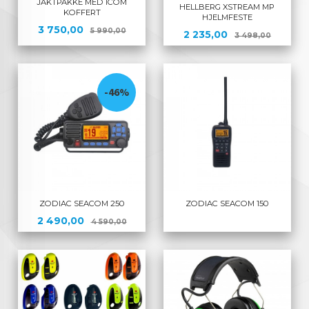
JAKTPAKKE MED ICOM
HELLBERG XSTREAM MP
KOFFERT
HJELMFESTE
Tilbud
Rabatt
3 750,00
5 990,00
Tilbud
Rabatt
2 235,00
3 498,00
-46%
ZODIAC SEACOM 250
ZODIAC SEACOM 150
Tilbud
Rabatt
2 490,00
4 590,00