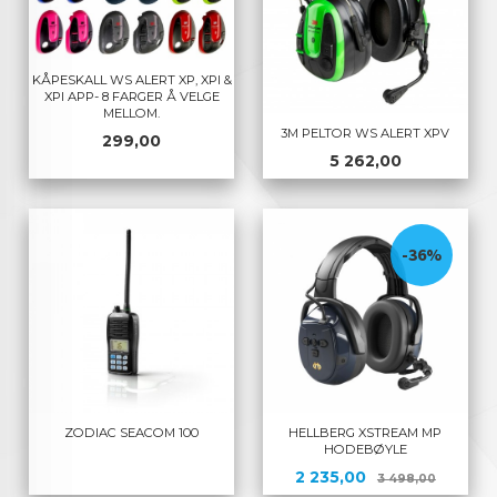
KÅPESKALL WS ALERT XP, XPI &
XPI APP- 8 FARGER Å VELGE
MELLOM.
3M PELTOR WS ALERT XPV
Pris
299,00
Pris
5 262,00
-36%
ZODIAC SEACOM 100
HELLBERG XSTREAM MP
HODEBØYLE
Tilbud
Rabatt
2 235,00
3 498,00