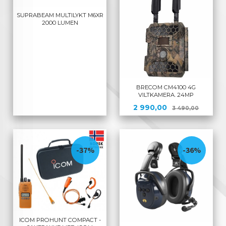
SUPRABEAM MULTILYKT M6XR
2000 LUMEN
BRECOM CM4100 4G
VILTKAMERA. 24MP
Tilbud
Rabatt
2 990,00
3 490,00
-37%
-36%
ICOM PROHUNT COMPACT -