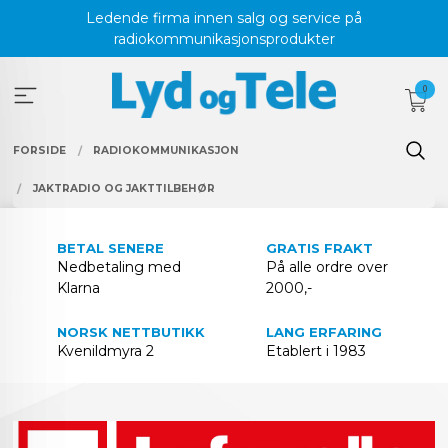
Gå
Ledende firma innen salg og service på
til
radiokommunikasjonsprodukter
innholdet
0
FORSIDE
RADIOKOMMUNIKASJON
JAKTRADIO OG JAKTTILBEHØR
BETAL SENERE
GRATIS FRAKT
Nedbetaling med
På alle ordre over
Klarna
2000,-
NORSK NETTBUTIKK
LANG ERFARING
Kvenildmyra 2
Etablert i 1983