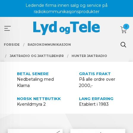
Gå
Ledende firma innen salg og service på
til
radiokommunikasjonsprodukter
innholdet
0
FORSIDE
RADIOKOMMUNIKASJON
JAKTRADIO OG JAKTTILBEHØR
HUNTER JAKTRADIO
BETAL SENERE
GRATIS FRAKT
Nedbetaling med
På alle ordre over
Klarna
2000,-
NORSK NETTBUTIKK
LANG ERFARING
Kvenildmyra 2
Etablert i 1983