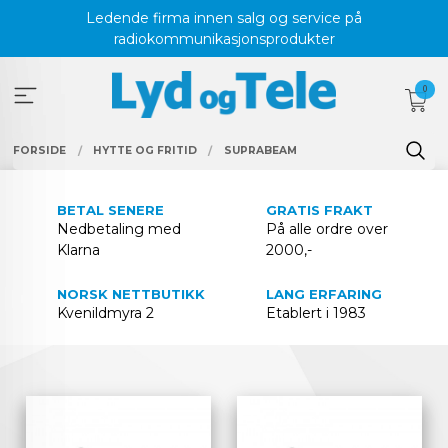
Gå
Ledende firma innen salg og service på
til
radiokommunikasjonsprodukter
innholdet
0
FORSIDE
HYTTE OG FRITID
SUPRABEAM
BETAL SENERE
GRATIS FRAKT
Nedbetaling med
På alle ordre over
Klarna
2000,-
NORSK NETTBUTIKK
LANG ERFARING
Kvenildmyra 2
Etablert i 1983