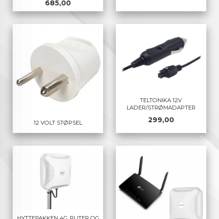
Pris
685,00
TELTONIKA 12V
LADER/STRØMADAPTER
Pris
299,00
12 VOLT STØPSEL
HYTTEPAKKEN 4G, RUTER OG