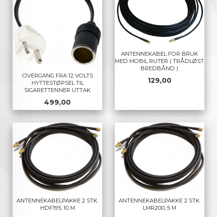
ANTENNEKABEL FOR BRUK
MED MOBIL RUTER ( TRÅDLØST
BREDBÅND )
OVERGANG FRA 12 VOLTS
Pris
129,00
HYTTESTØPSEL TIL
SIGARETTENNER UTTAK
Pris
499,00
ANTENNEKABELPAKKE 2 STK.
ANTENNEKABELPAKKE 2 STK.
HDF195, 10 M
LMR200, 5 M