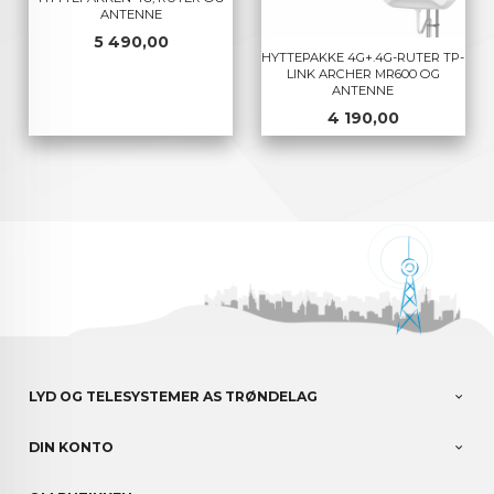
ANTENNE
Pris
5 490,00
HYTTEPAKKE 4G+.4G-RUTER TP-
LINK ARCHER MR600 OG
ANTENNE
Pris
4 190,00
LYD OG TELESYSTEMER AS TRØNDELAG
DIN KONTO