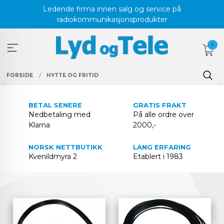
Gå
Ledende firma innen salg og service på
til
radiokommunikasjonsprodukter
innholdet
0
FORSIDE
HYTTE OG FRITID
BETAL SENERE
GRATIS FRAKT
Nedbetaling med
På alle ordre over
Klarna
2000,-
NORSK NETTBUTIKK
LANG ERFARING
Kvenildmyra 2
Etablert i 1983