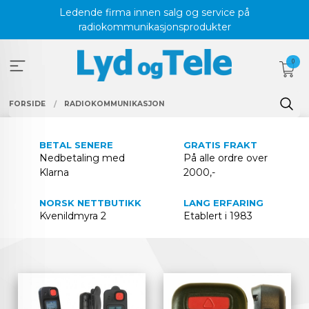
Gå
Ledende firma innen salg og service på
til
radiokommunikasjonsprodukter
innholdet
0
FORSIDE
RADIOKOMMUNIKASJON
BETAL SENERE
GRATIS FRAKT
Nedbetaling med
På alle ordre over
Klarna
2000,-
NORSK NETTBUTIKK
LANG ERFARING
Kvenildmyra 2
Etablert i 1983