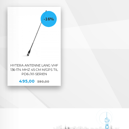
-16%
HYTERA ANTENNE LANG VHF
136-174 MHZ 45 CM M/GPS TIL
PD6-/X1-SERIEN
Tilbud
Rabatt
495,00
590,00