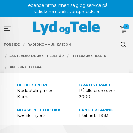
Gå
Ledende firma innen salg og service på
til
radiokommunikasjonsprodukter
innholdet
0
FORSIDE
RADIOKOMMUNIKASJON
JAKTRADIO OG JAKTTILBEHØR
HYTERA JAKTRADIO
ANTENNE HYTERA
BETAL SENERE
GRATIS FRAKT
Nedbetaling med
På alle ordre over
Klarna
2000,-
NORSK NETTBUTIKK
LANG ERFARING
Kvenildmyra 2
Etablert i 1983