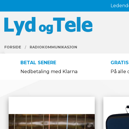
Gå
Ledende
Lukk
til
innholdet
PRODUKTER
FORSIDE
RADIOKOMMUNIKASJON
BETAL SENERE
GRATIS
Nedbetaling med Klarna
På alle 