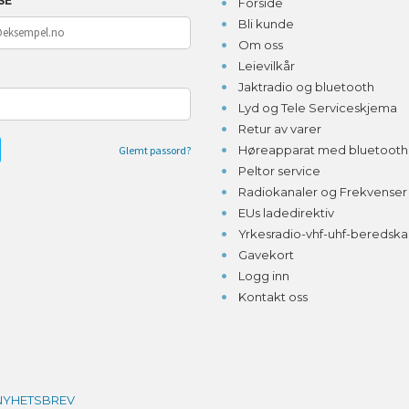
SE
Forside
Bli kunde
Om oss
Leievilkår
D
Jaktradio og bluetooth
Lyd og Tele Serviceskjema
Retur av varer
Høreapparat med bluetooth o
Glemt passord?
Peltor service
Radiokanaler og Frekvenser
EUs ladedirektiv
Yrkesradio-vhf-uhf-beredsk
Gavekort
Logg inn
Kontakt oss
NYHETSBREV