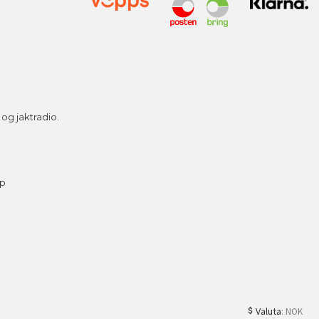
g jaktradio.
ap
Valuta
: NOK