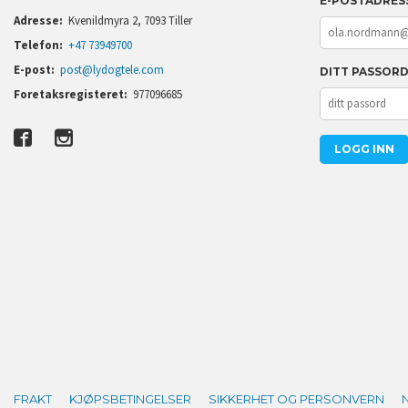
E-POSTADRES
Adresse:
Kvenildmyra 2, 7093 Tiller
Telefon:
+47 73949700
E-post:
post@lydogtele.com
DITT PASSOR
Foretaksregisteret:
977096685
FRAKT
KJØPSBETINGELSER
SIKKERHET OG PERSONVERN