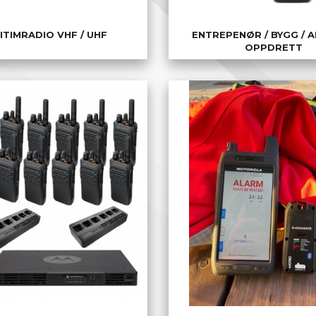
ITIMRADIO VHF / UHF
ENTREPENØR / BYGG / A
OPPDRETT