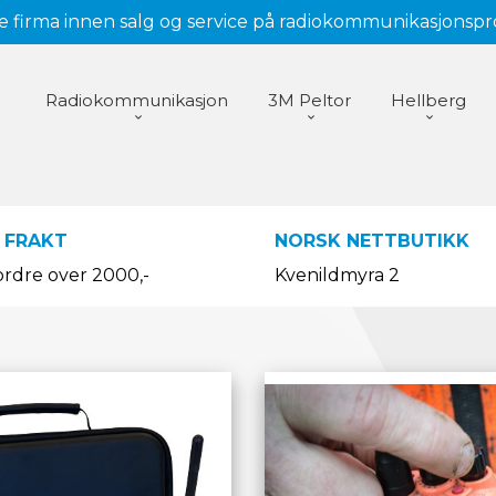
 firma innen salg og service på radiokommunikasjonsp
Radiokommunikasjon
3M Peltor
Hellberg
 FRAKT
NORSK NETTBUTIKK
ordre over 2000,-
Kvenildmyra 2