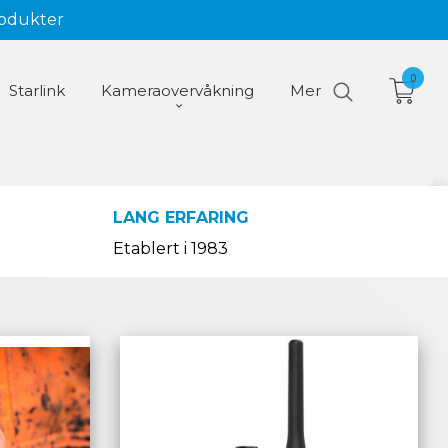
rodukter
0
Starlink
Kameraovervåkning
Mer
LANG ERFARING
Etablert i 1983