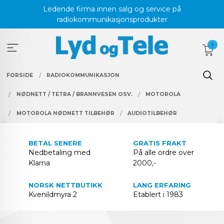
Gå
Ledende firma innen salg og service på
til
radiokommunikasjonsprodukter
innholdet
0
FORSIDE
RADIOKOMMUNIKASJON
NØDNETT / TETRA / BRANNVESEN OSV.
MOTOROLA
MOTOROLA NØDNETT TILBEHØR
AUDIOTILBEHØR
BETAL SENERE
GRATIS FRAKT
Nedbetaling med
På alle ordre over
Klarna
2000,-
NORSK NETTBUTIKK
LANG ERFARING
Kvenildmyra 2
Etablert i 1983