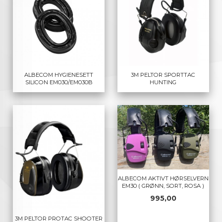
ALBECOM HYGIENESETT
3M PELTOR SPORTTAC
SILICON EM030/EM030B
HUNTING
ALBECOM AKTIVT HØRSELVERN
EM30 ( GRØNN, SORT, ROSA )
Pris
995,00
3M PELTOR PROTAC SHOOTER