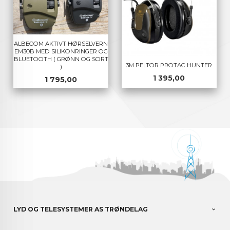
ALBECOM AKTIVT HØRSELVERN
EM30B MED SILIKONRINGER OG
BLUETOOTH ( GRØNN OG SORT
3M PELTOR PROTAC HUNTER
)
Pris
1 395,00
Pris
1 795,00
LYD OG TELESYSTEMER AS TRØNDELAG