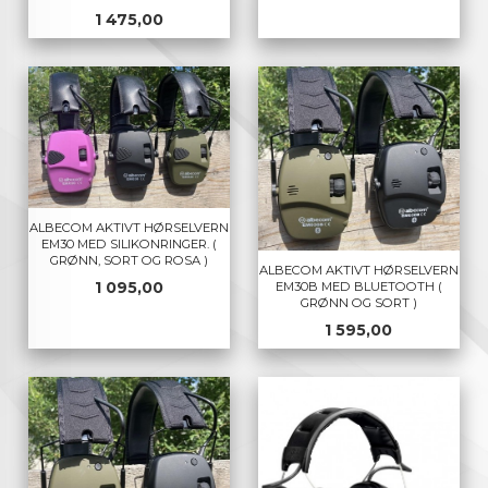
Pris
1 475,00
ALBECOM AKTIVT HØRSELVERN
EM30 MED SILIKONRINGER. (
GRØNN, SORT OG ROSA )
ALBECOM AKTIVT HØRSELVERN
Pris
1 095,00
EM30B MED BLUETOOTH (
GRØNN OG SORT )
Pris
1 595,00