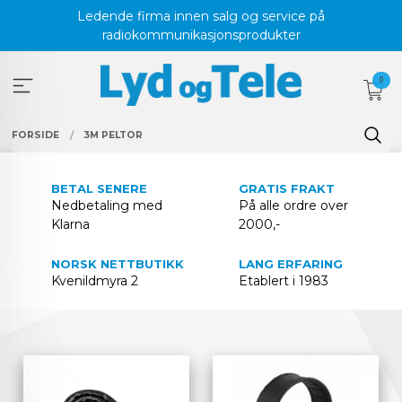
Gå
Ledende firma innen salg og service på
til
radiokommunikasjonsprodukter
innholdet
0
FORSIDE
3M PELTOR
BETAL SENERE
GRATIS FRAKT
Nedbetaling med
På alle ordre over
Klarna
2000,-
NORSK NETTBUTIKK
LANG ERFARING
Kvenildmyra 2
Etablert i 1983