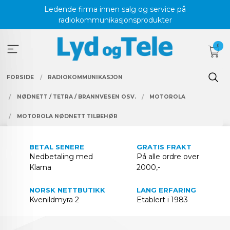
Gå
Ledende firma innen salg og service på
til
radiokommunikasjonsprodukter
innholdet
0
FORSIDE
RADIOKOMMUNIKASJON
NØDNETT / TETRA / BRANNVESEN OSV.
MOTOROLA
MOTOROLA NØDNETT TILBEHØR
BETAL SENERE
GRATIS FRAKT
Nedbetaling med
På alle ordre over
Klarna
2000,-
NORSK NETTBUTIKK
LANG ERFARING
Kvenildmyra 2
Etablert i 1983