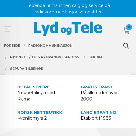
Gå
Ledende firma innen salg og service på
til
radiokommunikasjonsprodukter
innholdet
0
FORSIDE
RADIOKOMMUNIKASJON
NØDNETT / TETRA / BRANNVESEN OSV.
SEPURA
SEPURA TILBEHØR
BETAL SENERE
GRATIS FRAKT
Nedbetaling med
På alle ordre over
Klarna
2000,-
NORSK NETTBUTIKK
LANG ERFARING
Kvenildmyra 2
Etablert i 1983