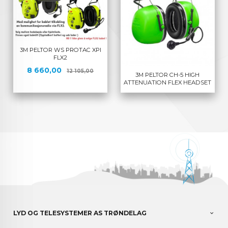
3M PELTOR WS PROTAC XPI
FLX2
Tilbud
Rabatt
8 660,00
12 105,00
3M PELTOR CH-5 HIGH
ATTENUATION FLEX HEADSET
LYD OG TELESYSTEMER AS TRØNDELAG