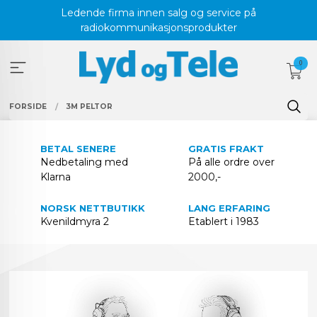
Gå
Ledende firma innen salg og service på
til
radiokommunikasjonsprodukter
innholdet
0
FORSIDE
3M PELTOR
BETAL SENERE
GRATIS FRAKT
Nedbetaling med
På alle ordre over
Klarna
2000,-
NORSK NETTBUTIKK
LANG ERFARING
Kvenildmyra 2
Etablert i 1983