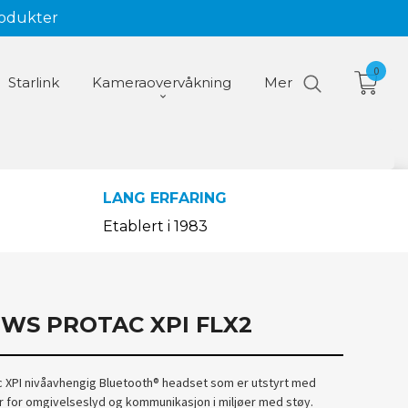
rodukter
0
Starlink
Kameraovervåkning
Mer
LANG ERFARING
Etablert i 1983
 WS PROTAC XPI FLX2
XPI nivåavhengig Bluetooth® headset som er utstyrt med
 for omgivelseslyd og kommunikasjon i miljøer med støy.