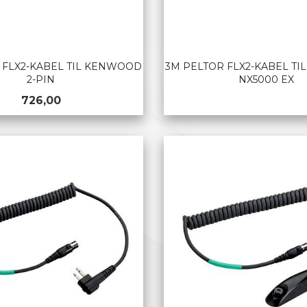
 FLX2-KABEL TIL KENWOOD
3M PELTOR FLX2-KABEL T
2-PIN
NX5000 EX
Pris
726,00
KJØP
LES MER