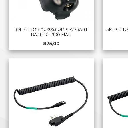
3M PELTOR ACK053 OPPLADBART
3M PELTO
BATTERI 1900 MAH
Pris
875,00
KJØP