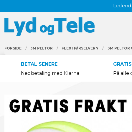
Gå
Ledende
Lukk
til
innholdet
PRODUKTER
FORSIDE
3M PELTOR
FLEX HØRSELVERN
3M PELTOR 
BETAL SENERE
GRATIS
Nedbetaling med Klarna
På alle 