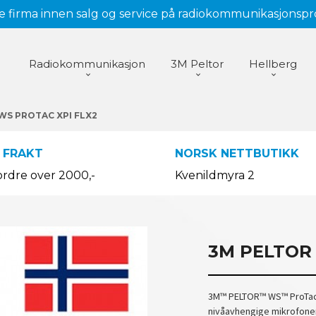
 firma innen salg og service på radiokommunikasjonsp
Radiokommunikasjon
3M Peltor
Hellberg
WS PROTAC XPI FLX2
 FRAKT
NORSK NETTBUTIKK
ordre over 2000,-
Kvenildmyra 2
3M PELTOR
3M™ PELTOR™ WS™ ProTac 
nivåavhengige mikrofoner