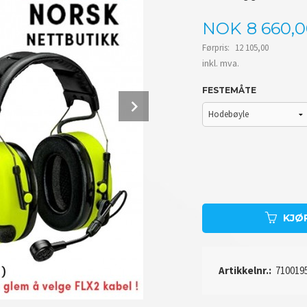
Tilbud
NOK
8 660,
Førpris:
12 105,00
Rabatt
inkl. mva.
FESTEMÅTE
Next
KJØ
Artikkelnr.:
710019