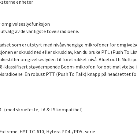
eksterne enheter
ig omgivelseslydfunksjon
 utvalg av de vanligste toveisradioene.
set som er utstyrt med nivåavhengige mikrofoner for omgivelse
sjonen er skrudd ned eller skrudd av, kan du bruke PTL (Push To Li
akestiller omgivelseslyden til foretrukket nivå. Bluetooth Multip
P68-klassifisert støydempende Boom-mikrofon for optimal ytelse i
oveisradioene. En robust PTT (Push To Talk) knapp på headsettet for
4.. (med skruefeste, LA & LS kompatibel)
Extreme, HYT TC-610, Hytera PD4-/PD5- serie