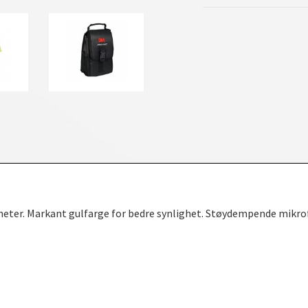
Hodebøyle
heter. Markant gulfarge for bedre synlighet. Støydempende mikrof