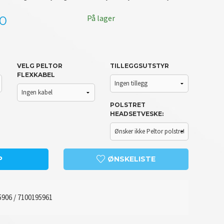
På lager
00
VELG PELTOR
TILLEGGSUTSTYR
FLEXKABEL
POLSTRET
HEADSETVESKE:
Hjelmfe
P
ØNSKELISTE
5906 / 7100195961