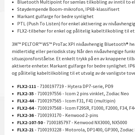
Bluetooth Multipoint for sømløs tilkobling av inntil to 
Støydempende Boom-mikrofon, IP68-klassifisert
Markant gulfarge for bedre synlighet
PTL (Push To Listen) for enkel aktivering av nivåavheng
FLX2-tilbehør for enkel og pålitelig kabeltilkobling til et
3M™ PELTOR™ WS™ ProTac XPI nivåavhengig Bluetooth® head
midlertidig eller periodisk støy. Når den nivåavhengige funk
situasjonsforståelse. Et enkelt trykk på en av knappene tilb
aktiverte enheter. Markant gulfarge for bedre synlighet. I
og pålitelig kabeltilkobling til et utvalg av de vanligste t
FLX2-111
- 7100197719 - Hytera DP7-serie, PD9
FLX2-35
-
7100197556
- Icom 2 pins vinklet, Zodiac Neo
FLX2-44
- 7100197565 - Icom F31, F41 (multipin)
FLX2-64
- 7100197568 - Icom F29SR, F1000, F2000, F34, F4
FLX2-36
-
7100193170
- Kenwood 2-pins
FLX2-107-50
- 7100185797 - Kenwood NX3000, NX5000
FLX2-21
-
7100193228
- Motorola, DP1400, GP300, Zodiac