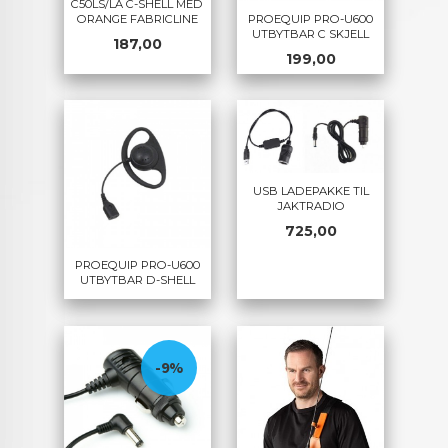
C50LS/LA C-SHELL MED
PROEQUIP PRO-U600
ORANGE FABRICLINE
UTBYTBAR C SKJELL
Pris
187,00
Pris
199,00
USB LADEPAKKE TIL
JAKTRADIO
Pris
725,00
PROEQUIP PRO-U600
UTBYTBAR D-SHELL
-9%