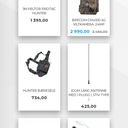
3M PELTOR PROTAC
HUNTER
Pris
1 395,00
BRECOM CM4100 4G
VILTKAMERA. 24MP
Tilbud
Rabatt
2 990,00
3 490,00
HUNTER BÆRESELE
ICOM LANG ANTENNE
MED I PLUGG ( STIV TYPE
Pris
734,00
)
Pris
425,00