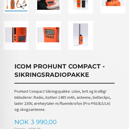
ICOM PROHUNT COMPACT -
SIKRINGSRADIOPAKKE
ProHunt Compact Sikringspakke. Liten, lett og kraftig!
Inkluderer: Radio, batteri 1485 mAh, antenne, belteclips,
lader 230V, ørehøytaler m/fluemikrofon (Pro-P610LS/LA)
og skogsantenne.
Tilbud
NOK
3 990,00