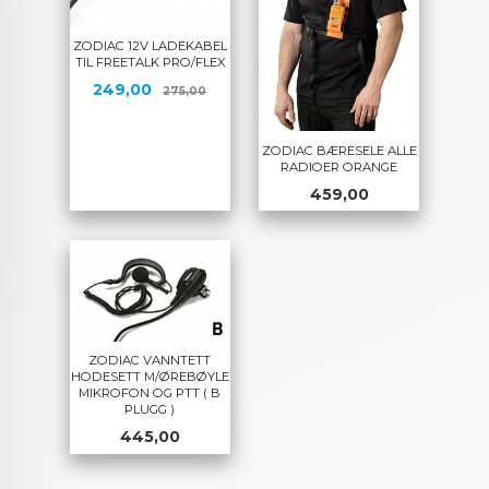
ZODIAC 12V LADEKABEL
TIL FREETALK PRO/FLEX
Tilbud
Rabatt
249,00
275,00
ZODIAC BÆRESELE ALLE
RADIOER ORANGE
Pris
459,00
ZODIAC VANNTETT
HODESETT M/ØREBØYLE
MIKROFON OG PTT ( B
PLUGG )
Pris
445,00