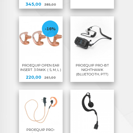
Tilbud
Rabatt
345,00
385,00
-16%
PROEQUIP OPEN EAR
PROEQUIP PRO-BT
INSERT. 3 PAKK. ( S, M, L )
NIGHTHAWK
(BLUETOOTH, PTT)
Tilbud
Rabatt
220,00
261,00
PROEQUIP PRO-