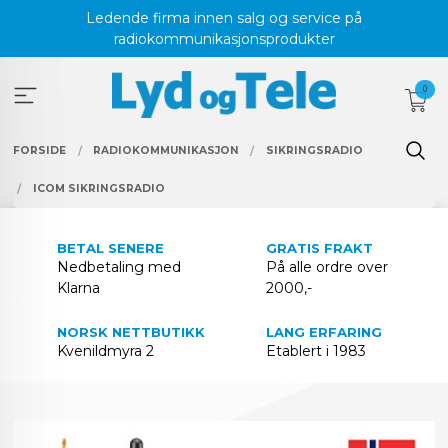
Gå
Ledende firma innen salg og service på
til
radiokommunikasjonsprodukter
innholdet
0
FORSIDE
RADIOKOMMUNIKASJON
SIKRINGSRADIO
ICOM SIKRINGSRADIO
BETAL SENERE
GRATIS FRAKT
Nedbetaling med
På alle ordre over
Klarna
2000,-
NORSK NETTBUTIKK
LANG ERFARING
Kvenildmyra 2
Etablert i 1983