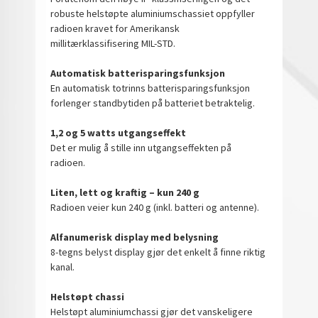
robuste helstøpte aluminiumschassiet oppfyller
radioen kravet for Amerikansk
millitærklassifisering MIL-STD.
Automatisk batterisparingsfunksjon
En automatisk totrinns batterisparingsfunksjon
forlenger standbytiden på batteriet betraktelig.
1,2 og 5 watts utgangseffekt
Det er mulig å stille inn utgangseffekten på
radioen.
Liten, lett og kraftig – kun 240 g
Radioen veier kun 240 g (inkl. batteri og antenne).
Alfanumerisk display med belysning
8-tegns belyst display gjør det enkelt å finne riktig
kanal.
Helstøpt chassi
Helstøpt aluminiumchassi gjør det vanskeligere