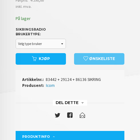
Førpris:
4 590,00
Rabatt
inkl. mva.
På lager
SIKRINGSRADIO
BRUKERTYPE:
KJØP
ØNSKELISTE
Artikkelnr.:
83442 + 29124 + 86136 SIKRING
Produsent:
Icom
DEL DETTE
PRODUKTINFO