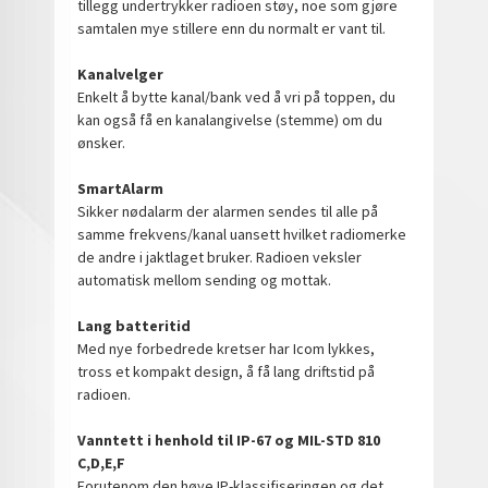
tillegg undertrykker radioen støy, noe som gjøre
samtalen mye stillere enn du normalt er vant til.
Kanalvelger
Enkelt å bytte kanal/bank ved å vri på toppen, du
kan også få en kanalangivelse (stemme) om du
ønsker.
SmartAlarm
Sikker nødalarm der alarmen sendes til alle på
samme frekvens/kanal uansett hvilket radiomerke
de andre i jaktlaget bruker. Radioen veksler
automatisk mellom sending og mottak.
Lang batteritid
Med nye forbedrede kretser har Icom lykkes,
tross et kompakt design, å få lang driftstid på
radioen.
Vanntett i henhold til IP-67 og MIL-STD 810
C,D,E,F
Forutenom den høye IP-klassifiseringen og det