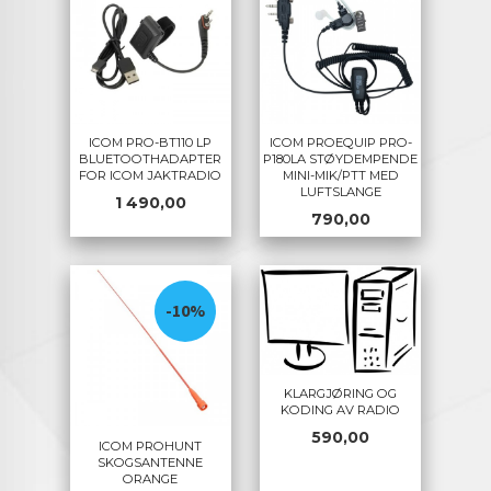
ICOM PRO-BT110 LP
ICOM PROEQUIP PRO-
BLUETOOTHADAPTER
P180LA STØYDEMPENDE
FOR ICOM JAKTRADIO
MINI-MIK/PTT MED
LUFTSLANGE
Pris
1 490,00
Pris
790,00
-10%
KLARGJØRING OG
KODING AV RADIO
Pris
590,00
ICOM PROHUNT
SKOGSANTENNE
ORANGE