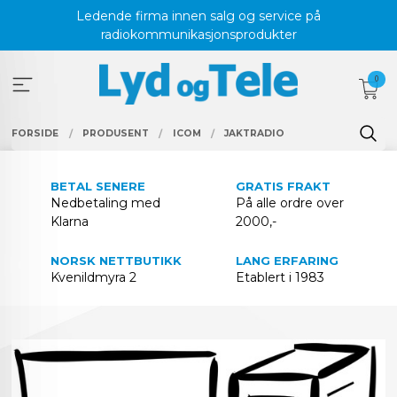
Gå
Ledende firma innen salg og service på
til
radiokommunikasjonsprodukter
innholdet
0
FORSIDE
PRODUSENT
ICOM
JAKTRADIO
BETAL SENERE
GRATIS FRAKT
Nedbetaling med
På alle ordre over
Klarna
2000,-
NORSK NETTBUTIKK
LANG ERFARING
Kvenildmyra 2
Etablert i 1983