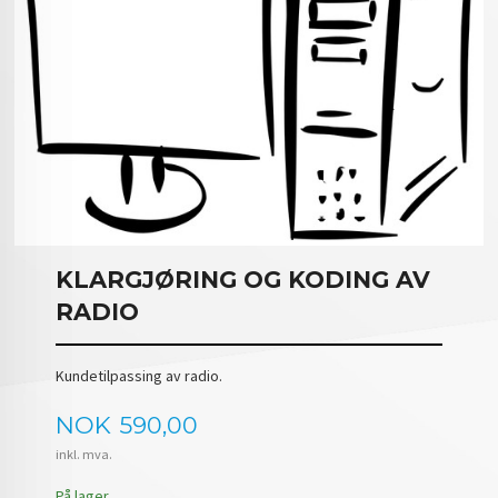
KLARGJØRING OG KODING AV
RADIO
Kundetilpassing av radio.
Pris
NOK
590,00
inkl. mva.
På lager