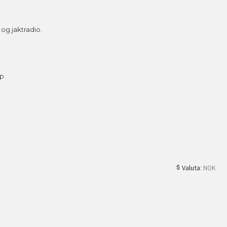
g jaktradio.
ap
Valuta
: NOK