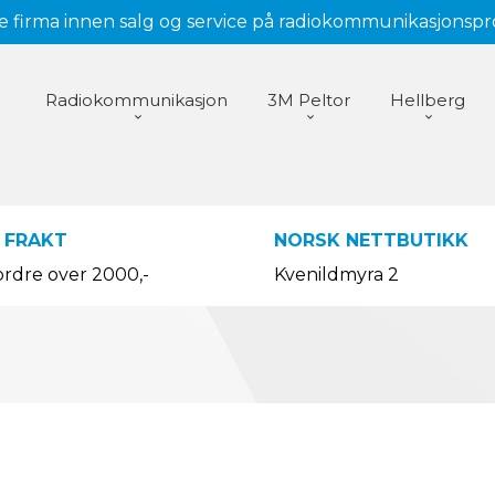
 firma innen salg og service på radiokommunikasjonsp
Radiokommunikasjon
3M Peltor
Hellberg
 FRAKT
NORSK NETTBUTIKK
ordre over 2000,-
Kvenildmyra 2