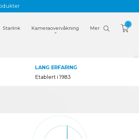
rodukter
0
Starlink
Kameraovervåkning
Mer
LANG ERFARING
Etablert i 1983