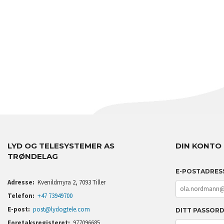
LYD OG TELESYSTEMER AS
DIN KONTO
TRØNDELAG
E-POSTADRES
Adresse:
Kvenildmyra 2, 7093 Tiller
Telefon:
+47 73949700
E-post:
post@lydogtele.com
DITT PASSOR
Foretaksregisteret:
977096685