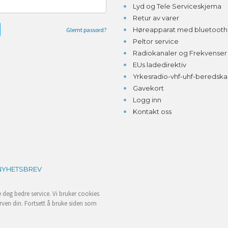
Lyd og Tele Serviceskjema
Retur av varer
Høreapparat med bluetooth o
Glemt passord?
Peltor service
Radiokanaler og Frekvenser
EUs ladedirektiv
Yrkesradio-vhf-uhf-beredsk
Gavekort
Logg inn
Kontakt oss
NYHETSBREV
e deg bedre service. Vi bruker cookies
rven din. Fortsett å bruke siden som