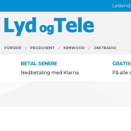
Gå
Ledende
Lukk
til
innholdet
PRODUKTER
FORSIDE
PRODUSENT
KENWOOD
JAKTRADIO
BETAL SENERE
GRATIS
Nedbetaling med Klarna
På alle 