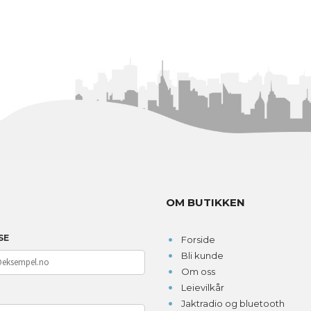
OM BUTIKKEN
SE
Forside
Bli kunde
Om oss
Leievilkår
D
Jaktradio og bluetooth