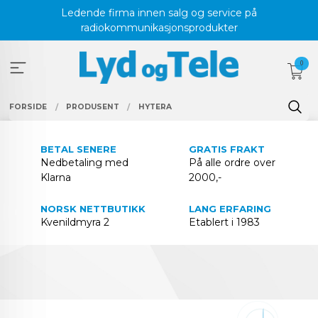
Gå
Ledende firma innen salg og service på
til
radiokommunikasjonsprodukter
innholdet
0
FORSIDE
PRODUSENT
HYTERA
BETAL SENERE
GRATIS FRAKT
Nedbetaling med
På alle ordre over
Klarna
2000,-
NORSK NETTBUTIKK
LANG ERFARING
Kvenildmyra 2
Etablert i 1983