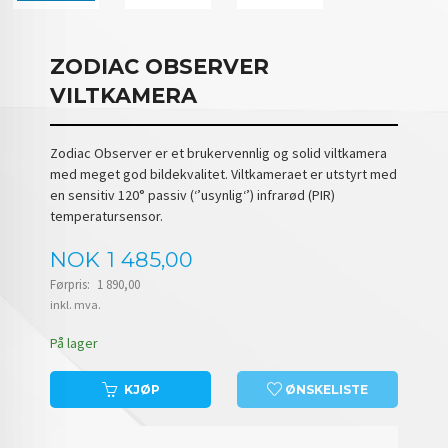
ZODIAC OBSERVER
VILTKAMERA
Zodiac Observer er et brukervennlig og solid viltkamera
med meget god bildekvalitet. Viltkameraet er utstyrt med
en sensitiv 120° passiv (‘’usynlig‘’) infrarød (PIR)
temperatursensor.
Tilbud
NOK
1 485,00
Førpris:
1 890,00
Rabatt
inkl. mva.
På lager
KJØP
ØNSKELISTE