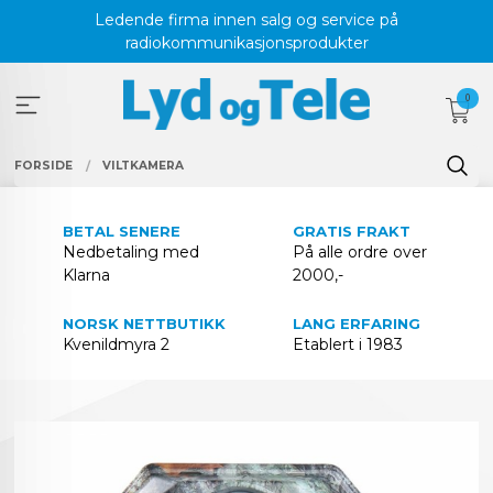
Gå
Ledende firma innen salg og service på
til
radiokommunikasjonsprodukter
innholdet
0
FORSIDE
VILTKAMERA
BETAL SENERE
GRATIS FRAKT
Nedbetaling med
På alle ordre over
Klarna
2000,-
NORSK NETTBUTIKK
LANG ERFARING
Kvenildmyra 2
Etablert i 1983