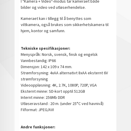
I "Kamera + Video"-modus tar kameraet både
bilder og video ved utløserhendelse.
Kameraet kan i tillegg til å benyttes som
viltkamera, også brukes som sikkerhetskamera til
hjem, kontor og samfunn.
Tekniske spesifikasjoner:
Menyspråk: Norsk, svensk, finsk og engelsk
Vannbestandig: IP66
Dimensjon: 142 x 109 x 74 mm.
Strømforsyning: 4xAA alternativt 8xAA eksternt 6V
strømforsyning
Videooppløsning: 4K, 2.7K, 1080P, 720P, VGA
Eksternt minne: SD-kort opptil 512GB
Internt minne: 256Mb DDR
Utløseravstand : 20 m. (under 25°C ved havnivå)
Filformat: JPEG/AVI
Andre funksjoner: