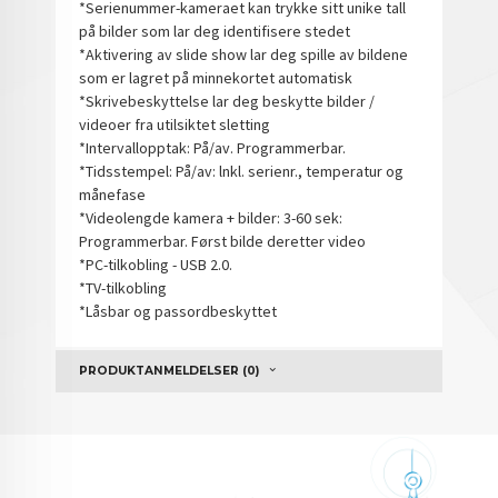
*Serienummer-kameraet kan trykke sitt unike tall
på bilder som lar deg identifisere stedet
*Aktivering av slide show lar deg spille av bildene
som er lagret på minnekortet automatisk
*Skrivebeskyttelse lar deg beskytte bilder /
videoer fra utilsiktet sletting
*Intervallopptak: På/av. Programmerbar.
*Tidsstempel: På/av: lnkl. serienr., temperatur og
månefase
*Videolengde kamera + bilder: 3-60 sek:
Programmerbar. Først bilde deretter video
*PC-tilkobling - USB 2.0.
*TV-tilkobling
*Låsbar og passordbeskyttet
PRODUKTANMELDELSER (0)