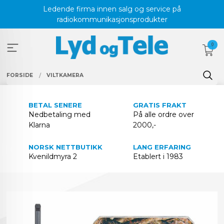
Gå
Ledende firma innen salg og service på
til
radiokommunikasjonsprodukter
innholdet
0
FORSIDE
VILTKAMERA
BETAL SENERE
GRATIS FRAKT
Nedbetaling med
På alle ordre over
Klarna
2000,-
NORSK NETTBUTIKK
LANG ERFARING
Kvenildmyra 2
Etablert i 1983