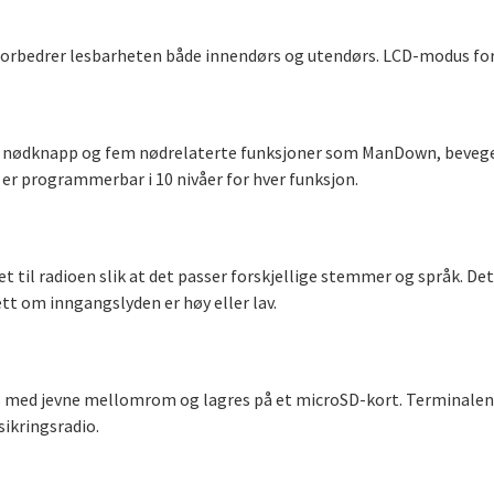
orbedrer lesbarheten både innendørs og utendørs. LCD-modus for 
 en nødknapp og fem nødrelaterte funksjoner som ManDown, beve
er programmerbar i 10 nivåer for hver funksjon.
t til radioen slik at det passer forskjellige stemmer og språk. D
tt om inngangslyden er høy eller lav.
s med jevne mellomrom og lagres på et microSD-kort. Terminalene 
sikringsradio.