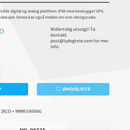
 både digital og analog plattform. IP68 med innebygget GPS,
reduksjon. Denne kan også meldes inn som sikringsradio.
Midlertidig utsolgt! Ta
00
kontakt
post@lydogtele.com for mer
info.
P
ØNSKELISTE
+ 29133 + 99999 SIKRING
DEL DETTE