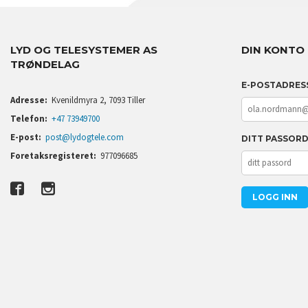
LYD OG TELESYSTEMER AS
DIN KONTO
TRØNDELAG
E-POSTADRES
Adresse:
Kvenildmyra 2, 7093 Tiller
Telefon:
+47 73949700
E-post:
post@lydogtele.com
DITT PASSOR
Foretaksregisteret:
977096685