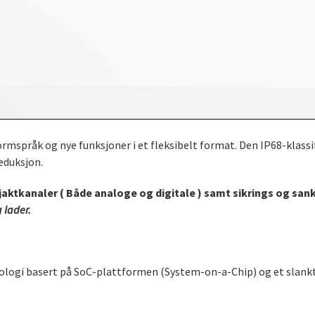
rmspråk og nye funksjoner i et fleksibelt format. Den IP68-klass
eduksjon.
ktkanaler ( Både analoge og digitale ) samt sikrings og san
 lader.
logi basert på SoC-plattformen (System-on-a-Chip) og et slankt t