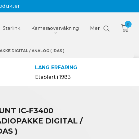
rodukter
0
Starlink
Kameraovervåkning
Mer
KE DIGITAL / ANALOG ( IDAS )
LANG ERFARING
Etablert i 1983
UNT IC-F3400
DIOPAKKE DIGITAL /
DAS )