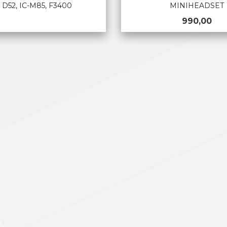
L D52, IC-M85, F3400
MINIHEADSET
Pris
990,00
LES MER
KJØP