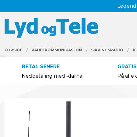
Gå
Ledende
Lukk
til
innholdet
PRODUKTER
FORSIDE
RADIOKOMMUNIKASJON
SIKRINGSRADIO
I
BETAL SENERE
GRATIS
Nedbetaling med Klarna
På alle 