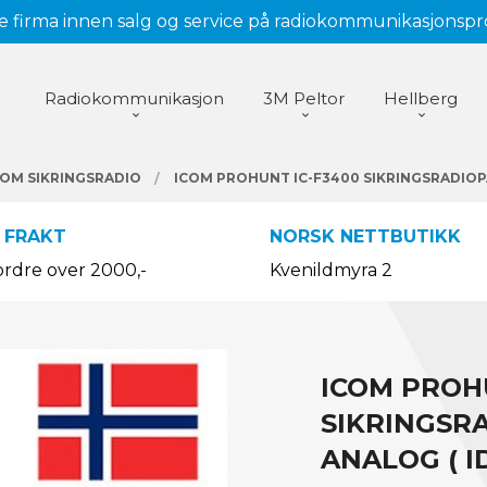
 firma innen salg og service på radiokommunikasjonsp
Radiokommunikasjon
3M Peltor
Hellberg
COM SIKRINGSRADIO
ICOM PROHUNT IC-F3400 SIKRINGSRADIOPAK
 FRAKT
NORSK NETTBUTIKK
ordre over 2000,-
Kvenildmyra 2
ICOM PROH
SIKRINGSRA
ANALOG ( I