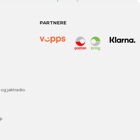
PARTNERE
g jaktradio.
ap