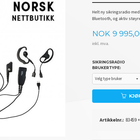
Helt ny sikringsradio med
Bluetooth, og aktiv støy
Pris
NOK
9 995,
inkl. mva.
SIKRINGSRADIO
BRUKERTYPE:
KJØ
Artikkelnr.:
83459 