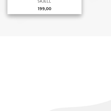
SKJELL
Pris
199,00
KJØP