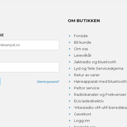
OM BUTIKKEN
SE
Forside
Bli kunde
Om oss
Leievilkår
D
Jaktradio og bluetooth
Lyd og Tele Serviceskjema
Retur av varer
Høreapparat med bluetooth o
Glemt passord?
Peltor service
Radiokanaler og Frekvenser
EUs ladedirektiv
Yrkesradio-vhf-uhf-beredsk
Gavekort
Logg inn
Kontakt oss