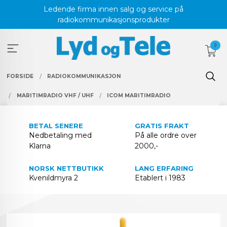
Gå
Ledende firma innen salg og service på
til
radiokommunikasjonsprodukter
innholdet
0
FORSIDE
RADIOKOMMUNIKASJON
MARITIMRADIO VHF / UHF
ICOM MARITIMRADIO
BETAL SENERE
GRATIS FRAKT
Nedbetaling med
På alle ordre over
Klarna
2000,-
NORSK NETTBUTIKK
LANG ERFARING
Kvenildmyra 2
Etablert i 1983