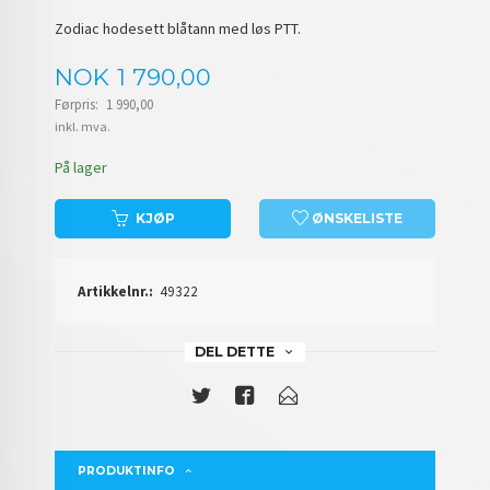
Zodiac hodesett blåtann med løs PTT.
Tilbud
NOK
1 790,00
Førpris:
1 990,00
Rabatt
inkl. mva.
På lager
KJØP
ØNSKELISTE
Artikkelnr.:
49322
DEL DETTE
PRODUKTINFO