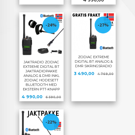
-24%
-27%
ZODIAC EXTREME
DIGITAL BT ANALOG &
JAKTRADIO ZODIAC
DMR SIKRINGSRADIO
EXTREME DIGITAL BT
JAKTRADIOPAKKE
Tilbud
Rabatt
3 490,00
4 769,00
ANALOG & DMR INKL
ZODIAC HODESETT
BLUETOOTH MED
EKSTERN PTT-KNAPP
Tilbud
Rabatt
4 990,00
6 590,00
-22%