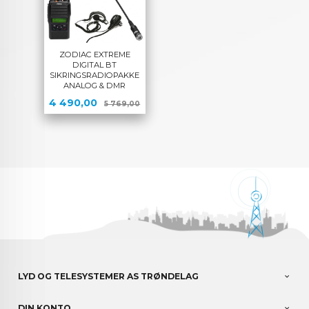
ZODIAC EXTREME
DIGITAL BT
SIKRINGSRADIOPAKKE
ANALOG & DMR
Tilbud
Rabatt
4 490,00
5 769,00
LYD OG TELESYSTEMER AS TRØNDELAG
DIN KONTO