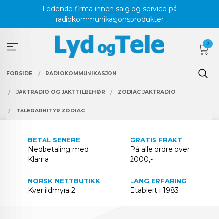
Gå
Ledende firma innen salg og service på
til
radiokommunikasjonsprodukter
innholdet
0
FORSIDE
RADIOKOMMUNIKASJON
JAKTRADIO OG JAKTTILBEHØR
ZODIAC JAKTRADIO
TALEGARNITYR ZODIAC
BETAL SENERE
GRATIS FRAKT
Nedbetaling med
På alle ordre over
Klarna
2000,-
NORSK NETTBUTIKK
LANG ERFARING
Kvenildmyra 2
Etablert i 1983