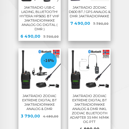
JAKTRADIO USB-C
JAKTRADIO ZODIAC
LADING, BLUETOOTH!
D600 BT / GPS ANALOG &
HYTERA HP565G BT VHF
DMR JAKTRADIOPAKKE
JAKTRADIOPAKKE
Tilbud
Rabatt
7 490,00
7 790,00
ANALOG OG DIGITAL (
DMR )
Tilbud
Rabatt
6 490,00
7 700,00
-16%
JAKTRADIO ZODIAC
JAKTRADIO ZODIAC
EXTREME DIGITAL BT
EXTREME DIGITAL BT
JAKTRADIOPAKKE
JAKTRADIOPAKKE
ANALOG & DMR
ANALOG & DMR INKL
ZODIAC BLUETOOTH
Tilbud
Rabatt
3 790,00
4 490,00
ADAPTER 3.5 MM. M/MIK
OG PTT
Pris
4 990,00