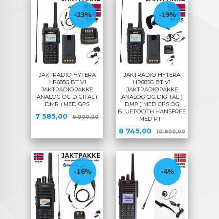
-23%
-19%
JAKTRADIO HYTERA
JAKTRADIO HYTERA
HP685G BT V1
HP685G BT V1
JAKTRADIOPAKKE
JAKTRADIOPAKKE
ANALOG OG DIGITAL (
ANALOG OG DIGITAL (
DMR ) MED GPS
DMR ) MED GPS OG
BLUETOOTH HANSFREE
Tilbud
Rabatt
7 585,00
9 900,00
MED PTT
Tilbud
Rabatt
8 745,00
10 800,00
-16%
-4%