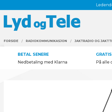
Gå
Ledende
Lukk
til
innholdet
PRODUKTER
FORSIDE
RADIOKOMMUNIKASJON
JAKTRADIO OG JAKTT
BETAL SENERE
GRATIS
Nedbetaling med Klarna
På alle 