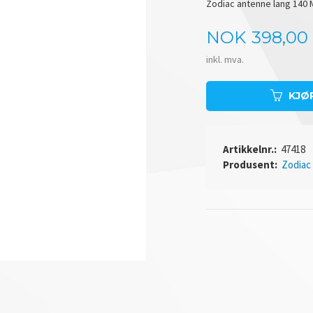
Zodiac antenne lang 140 
Pris
NOK
398,00
inkl. mva.
KJØ
Artikkelnr.:
47418
Produsent:
Zodiac