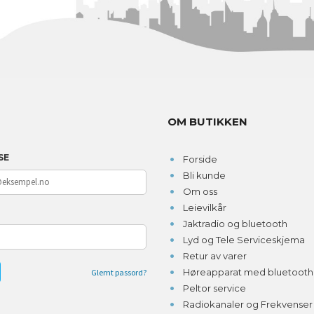
OM BUTIKKEN
SE
Forside
Bli kunde
Om oss
Leievilkår
D
Jaktradio og bluetooth
Lyd og Tele Serviceskjema
Retur av varer
Høreapparat med bluetooth o
Glemt passord?
Peltor service
Radiokanaler og Frekvenser