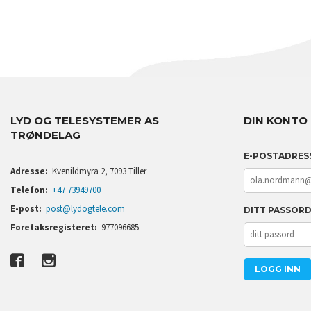
LYD OG TELESYSTEMER AS
DIN KONTO
TRØNDELAG
E-POSTADRES
Adresse:
Kvenildmyra 2, 7093 Tiller
Telefon:
+47 73949700
E-post:
post@lydogtele.com
DITT PASSOR
Foretaksregisteret:
977096685