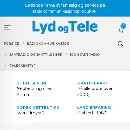
Gå
Ledende firma innen salg og service på
til
radiokommunikasjonsprodukter
innholdet
0
FORSIDE
RADIOKOMMUNIKASJON
JAKTRADIO OG JAKTTILBEHØR
ICOM JAKTRADIO
TALEGARNITYR
BETAL SENERE
GRATIS FRAKT
Nedbetaling med
På alle ordre over
Klarna
2000,-
NORSK NETTBUTIKK
LANG ERFARING
Kvenildmyra 2
Etablert i 1983