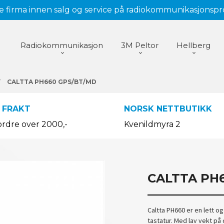
 firma innen salg og service på radiokommunikasjonsp
Radiokommunikasjon
3M Peltor
Hellberg
CALTTA PH660 GPS/BT/MD
 FRAKT
NORSK NETTBUTIKK
ordre over 2000,-
Kvenildmyra 2
CALTTA PH
Caltta PH660 er en lett o
tastatur. Med lav vekt p