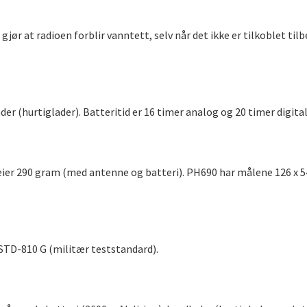
jør at radioen forblir vanntett, selv når det ikke er tilkoblet ti
er (hurtiglader). Batteritid er 16 timer analog og 20 timer digi
eier 290 gram (med antenne og batteri). PH690 har målene 126 x 
-STD-810 G (militær teststandard).