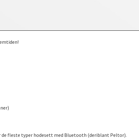
remtiden!
joner)
r de fleste typer hodesett med Bluetooth (deriblant Peltor).