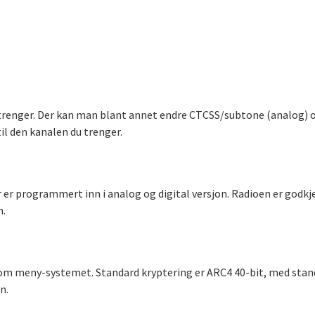
du trenger. Der kan man blant annet endre CTCSS/subtone (analog) 
il den kanalen du trenger.
r er programmert inn i analog og digital versjon. Radioen er godk
n.
nom meny-systemet. Standard kryptering er ARC4 40-bit, med stand
n.