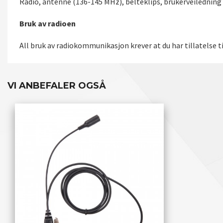
Radio, antenne (136-145 MHz), belteklips, brukerveiledning 
Bruk av radioen
All bruk av radiokommunikasjon krever at du har tillatelse 
VI ANBEFALER OGSÅ