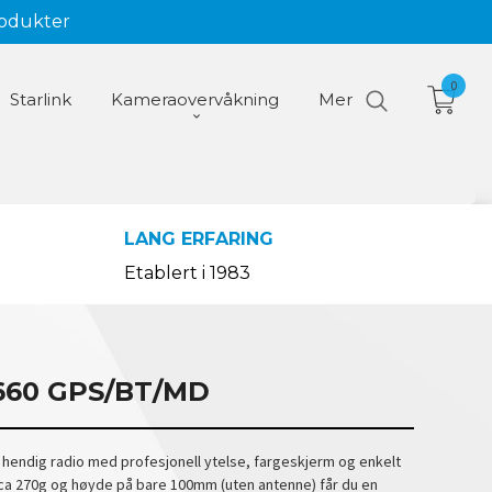
rodukter
0
Starlink
Kameraovervåkning
Mer
LANG ERFARING
Etablert i 1983
660 GPS/BT/MD
g hendig radio med profesjonell ytelse, fargeskjerm og enkelt
å ca 270g og høyde på bare 100mm (uten antenne) får du en