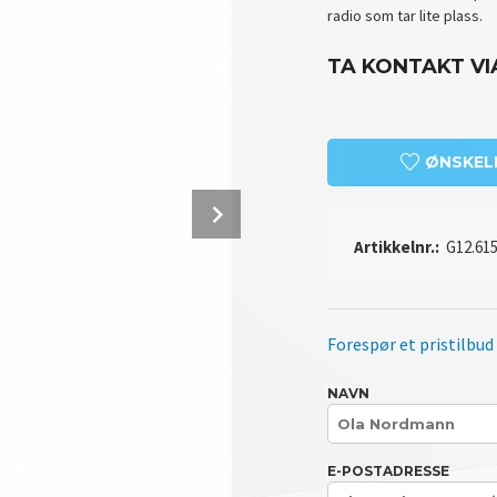
radio som tar lite plass.
TA KONTAKT VI
ØNSKEL
Next
Artikkelnr.:
G12.615
Forespør et pristilbud
NAVN
E-POSTADRESSE