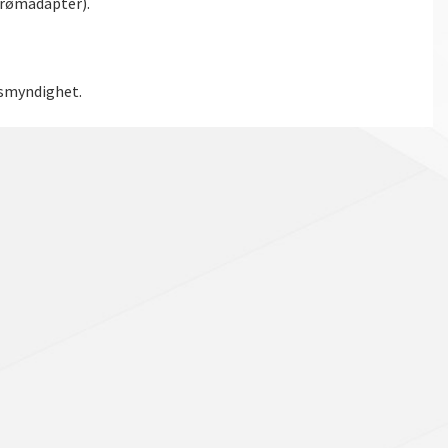
strømadapter).
nsmyndighet.