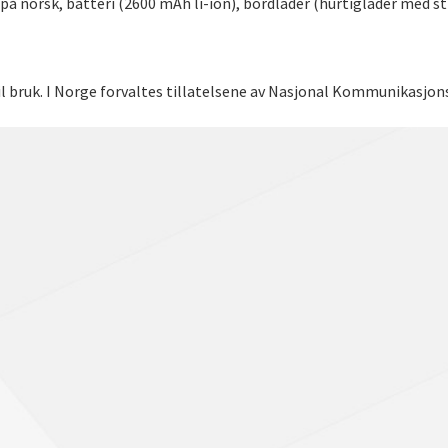
på norsk, batteri (2600 mAh li-ion), bordlader (hurtiglader med 
til bruk. I Norge forvaltes tillatelsene av Nasjonal Kommunikasjo