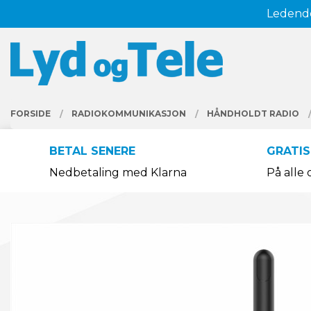
Gå
Ledende
Lukk
til
innholdet
PRODUKTER
FORSIDE
RADIOKOMMUNIKASJON
HÅNDHOLDT RADIO
BETAL SENERE
GRATIS
Nedbetaling med Klarna
På alle 