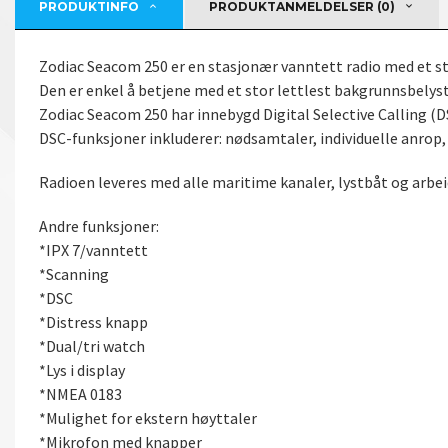
PRODUKTINFO
PRODUKTANMELDELSER (0)
Zodiac Seacom 250 er en stasjonær vanntett radio med et st
Den er enkel å betjene med et stor lettlest bakgrunnsbelyst
Zodiac Seacom 250 har innebygd Digital Selective Calling (DS
DSC-funksjoner inkluderer: nødsamtaler, individuelle anro
Radioen leveres med alle maritime kanaler, lystbåt og arbe
Andre funksjoner:
*IPX 7/vanntett
*Scanning
*DSC
*Distress knapp
*Dual/tri watch
*Lys i display
*NMEA 0183
*Mulighet for ekstern høyttaler
*Mikrofon med knapper