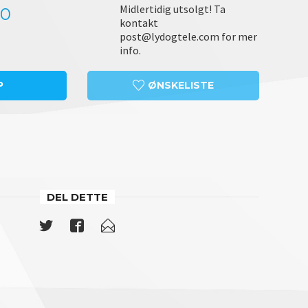
Midlertidig utsolgt! Ta
00
kontakt
post@lydogtele.com for mer
info.
P
ØNSKELISTE
DEL DETTE