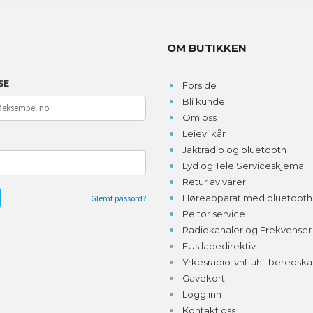
OM BUTIKKEN
SE
Forside
Bli kunde
Om oss
Leievilkår
D
Jaktradio og bluetooth
Lyd og Tele Serviceskjema
Retur av varer
Høreapparat med bluetooth o
Glemt passord?
Peltor service
Radiokanaler og Frekvenser
EUs ladedirektiv
Yrkesradio-vhf-uhf-beredsk
Gavekort
Logg inn
Kontakt oss