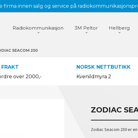
 firma innen salg og service på radiokommunikasjonsp
Radiokommunikasjon
3M Peltor
Hellberg
ODIAC SEACOM 250
 FRAKT
NORSK NETTBUTIKK
ordre over 2000,-
Kvenildmyra 2
ZODIAC SE
Zodiac Seacom 250 er en 