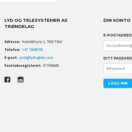
LYD OG TELESYSTEMER AS
DIN KONTO
TRØNDELAG
E-POSTADRES
Adresse:
Kvenildmyra 2, 7093 Tiller
Telefon:
+47 73949700
E-post:
post@lydogtele.com
DITT PASSOR
Foretaksregisteret:
977096685