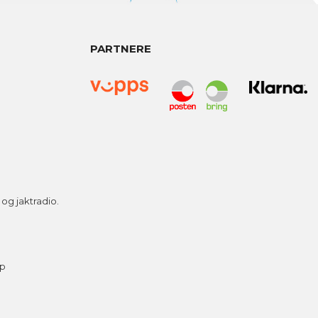
PARTNERE
g jaktradio.
ap