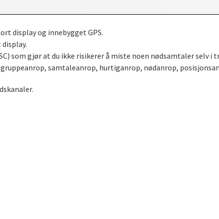
ort display og innebygget GPS.
 display.
C) som gjør at du ikke risikerer å miste noen nødsamtaler selv i tr
p, gruppeanrop, samtaleanrop, hurtiganrop, nødanrop, posisjonsa
idskanaler.