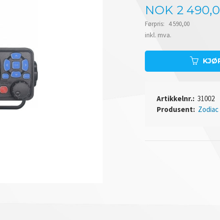
Tilbud
NOK
2 490,
Førpris:
4 590,00
Rabatt
inkl. mva.
KJØ
Artikkelnr.:
31002
Produsent:
Zodiac