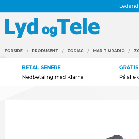
Gå
Ledende
Lukk
til
innholdet
PRODUKTER
FORSIDE
PRODUSENT
ZODIAC
MARITIMRADIO
Z
BETAL SENERE
GRATIS
Nedbetaling med Klarna
På alle 