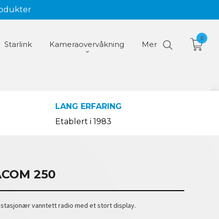
rodukter
0
Starlink
Kameraovervåkning
Mer
LANG ERFARING
Etablert i 1983
ACOM 250
stasjonær vanntett radio med et stort display.