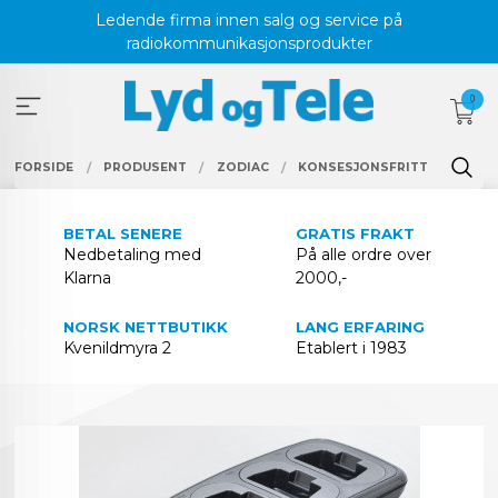
Gå
Ledende firma innen salg og service på
til
radiokommunikasjonsprodukter
innholdet
0
FORSIDE
PRODUSENT
ZODIAC
KONSESJONSFRITT
BETAL SENERE
GRATIS FRAKT
Nedbetaling med
På alle ordre over
Klarna
2000,-
NORSK NETTBUTIKK
LANG ERFARING
Kvenildmyra 2
Etablert i 1983