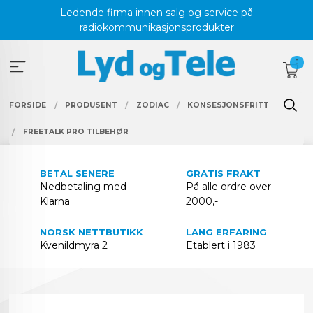
Gå
Ledende firma innen salg og service på
til
radiokommunikasjonsprodukter
innholdet
0
FORSIDE
PRODUSENT
ZODIAC
KONSESJONSFRITT
FREETALK PRO TILBEHØR
BETAL SENERE
GRATIS FRAKT
Nedbetaling med
På alle ordre over
Klarna
2000,-
NORSK NETTBUTIKK
LANG ERFARING
Kvenildmyra 2
Etablert i 1983