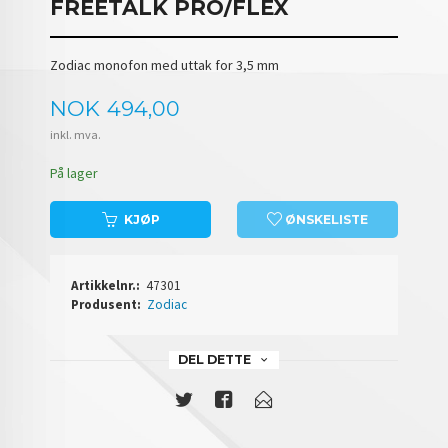
FREETALK PRO/FLEX
Zodiac monofon med uttak for 3,5 mm
Pris
NOK
494,00
inkl. mva.
På lager
KJØP
ØNSKELISTE
Artikkelnr.:
47301
Produsent:
Zodiac
DEL DETTE