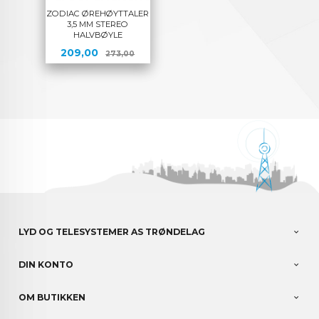
ZODIAC ØREHØYTTALER
3,5 MM STEREO
HALVBØYLE
Tilbud
Rabatt
209,00
273,00
LYD OG TELESYSTEMER AS TRØNDELAG
DIN KONTO
OM BUTIKKEN