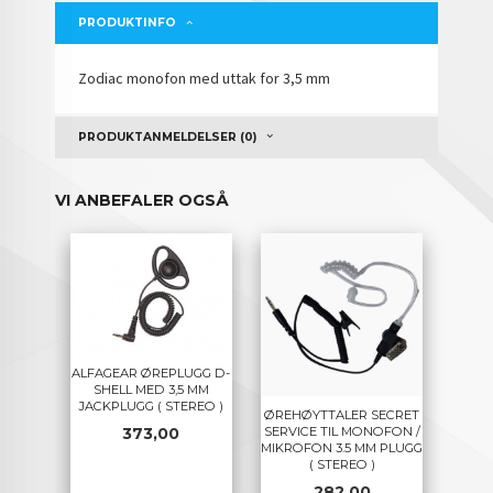
PRODUKTINFO
Zodiac monofon med uttak for 3,5 mm
PRODUKTANMELDELSER (0)
VI ANBEFALER OGSÅ
ALFAGEAR ØREPLUGG D-
SHELL MED 3,5 MM
JACKPLUGG ( STEREO )
ØREHØYTTALER SECRET
Pris
373,00
SERVICE TIL MONOFON /
MIKROFON 3.5 MM PLUGG
( STEREO )
Pris
282,00