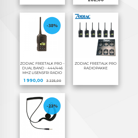
-38%
ZODIAC FREETALK PRO -
ZODIAC FREETALK PRO
DUAL BAND - 444/446
RADIOPAKKE
MHZ LISENSFRI RADIO
Tilbud
Rabatt
1 990,00
3 225,00
-23%