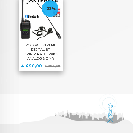
-22%
ZODIAC EXTREME
DIGITAL BT
SIKRINGSRADIOPAKKE
ANALOG & DMR
Tilbud
Rabatt
4 490,00
5 769,00