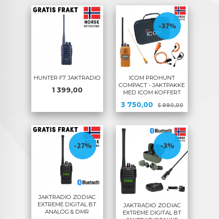
-37%
HUNTER F7 JAKTRADIO
ICOM PROHUNT
COMPACT - JAKTPAKKE
Pris
1 399,00
MED ICOM KOFFERT
Tilbud
Rabatt
3 750,00
5 990,00
-27%
-3%
JAKTRADIO ZODIAC
EXTREME DIGITAL BT
JAKTRADIO ZODIAC
ANALOG & DMR
EXTREME DIGITAL BT