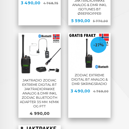
JAKTRADIOPAKKE
Tilbud
Rabatt
3 490,00
4 768,75
ANALOG & DMR INKL
ISOTUNES BT
ØREPROPPER
Tilbud
Rabatt
5 590,00
5 770,00
-27%
ZODIAC EXTREME
DIGITAL BT ANALOG &
JAKTRADIO ZODIAC
DMR SIKRINGSRADIO
EXTREME DIGITAL BT
JAKTRADIOPAKKE
Tilbud
Rabatt
3 490,00
4 769,00
ANALOG & DMR INKL
ZODIAC BLUETOOTH
ADAPTER 3.5 MM. M/MIK
OG PTT
Pris
4 990,00