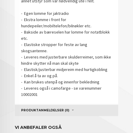
annet utstyr som var nødvendig ute i felt.
- Egen lomme for jaktradio
- Ekstra lomme i front for
hundepeiler/mobiltelefon/bilnøkler etc.
- Bakside av bæreselen har lomme for notatblokk
etc.
- Elastiske stropper for feste av lang
skogsantenne.
- Leveres med justerbare skulderreimer, som ikke
hindre skytter nå man skal skyte
- Elastisk/justerbar midjereim med hurtigkobling
- Enkel å ta av og på.
- Kan brukes utenpå og innenfor bekledning
- Leveres også i camofarge - se varenummer
10002001
PRODUKTANMELDELSER (0)
VI ANBEFALER OGSÅ