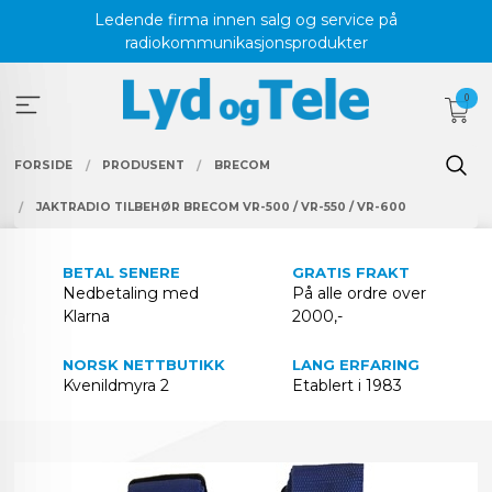
Gå
Ledende firma innen salg og service på
til
radiokommunikasjonsprodukter
innholdet
0
FORSIDE
PRODUSENT
BRECOM
JAKTRADIO TILBEHØR BRECOM VR-500 / VR-550 / VR-600
BETAL SENERE
GRATIS FRAKT
Nedbetaling med
På alle ordre over
Klarna
2000,-
NORSK NETTBUTIKK
LANG ERFARING
Kvenildmyra 2
Etablert i 1983