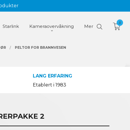
rodukter
0
Starlink
Kameraovervåkning
Mer
HØR
PELTOR FOR BRANNVESEN
LANG ERFARING
Etablert i 1983
ERPAKKE 2