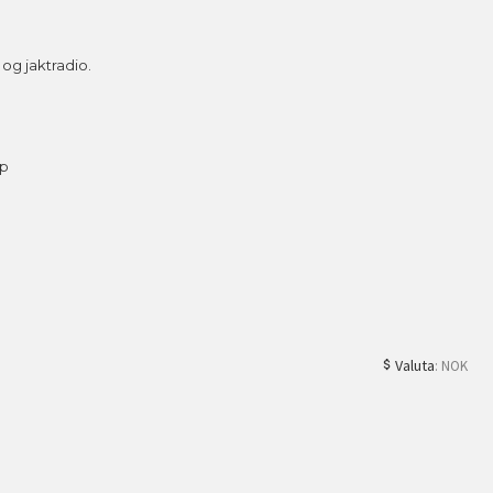
g jaktradio.
ap
Valuta
: NOK