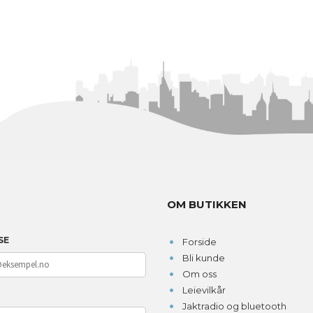
OM BUTIKKEN
SE
Forside
Bli kunde
Om oss
Leievilkår
D
Jaktradio og bluetooth