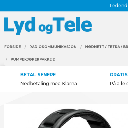
Gå
Ledende
Lukk
til
innholdet
PRODUKTER
FORSIDE
RADIOKOMMUNIKASJON
NØDNETT / TETRA / B
PUMPEKJØRERPAKKE 2
BETAL SENERE
GRATIS
Nedbetaling med Klarna
På alle 