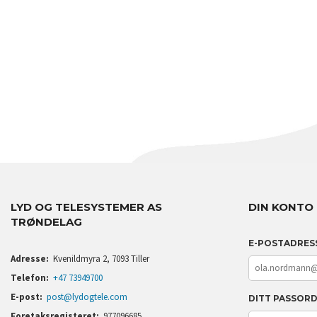
LYD OG TELESYSTEMER AS
DIN KONTO
TRØNDELAG
E-POSTADRES
Adresse:
Kvenildmyra 2, 7093 Tiller
Telefon:
+47 73949700
E-post:
post@lydogtele.com
DITT PASSOR
Foretaksregisteret:
977096685