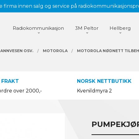
 firma innen salg og service på radiokommunikasjonsp
Radiokommunikasjon
3M Peltor
Hellberg
RANNVESEN OSV.
MOTOROLA
MOTOROLA NØDNETT TILBE
 FRAKT
NORSK NETTBUTIKK
ordre over 2000,-
Kvenildmyra 2
PUMPEKJØR