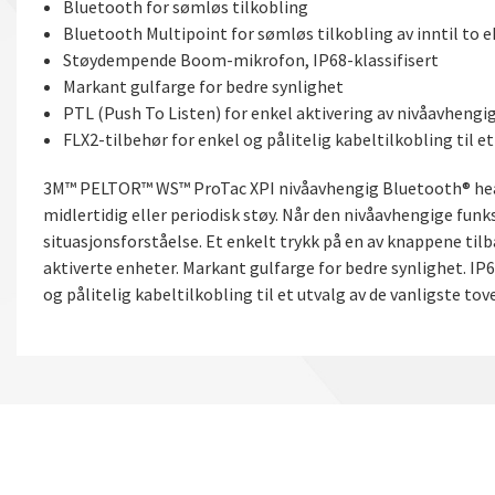
Bluetooth for sømløs tilkobling
Bluetooth Multipoint for sømløs tilkobling av inntil to 
Støydempende Boom-mikrofon, IP68-klassifisert
Markant gulfarge for bedre synlighet
PTL (Push To Listen) for enkel aktivering av nivåavheng
FLX2-tilbehør for enkel og pålitelig kabeltilkobling til et
3M™ PELTOR™ WS™ ProTac XPI nivåavhengig Bluetooth® head
midlertidig eller periodisk støy. Når den nivåavhengige funk
situasjonsforståelse. Et enkelt trykk på en av knappene tilb
aktiverte enheter. Markant gulfarge for bedre synlighet. I
og pålitelig kabeltilkobling til et utvalg av de vanligste t