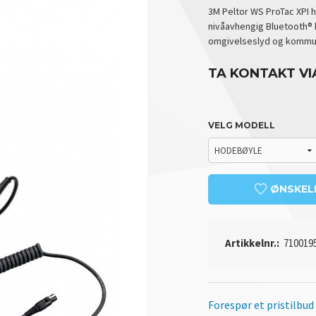
3M Peltor WS ProTac XPI h
nivåavhengig Bluetooth® 
omgivelseslyd og kommuni
TA KONTAKT VI
VELG MODELL
ØNSKEL
Artikkelnr.:
710019
Forespør et pristilbud