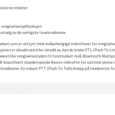
eksterne enheter
ig omgivelseslydfunksjon
 utvalg av de vanligste toveisradioene.
set som er utstyrt med nivåavhengige mikrofoner for omgivelse
sjonen er skrudd ned eller skrudd av, kan du bruke PTL (Push To Li
akestiller omgivelseslyden til foretrukket nivå. Bluetooth Multip
P68-klassifisert støydempende Boom-mikrofon for optimal ytelse i
oveisradioene. En robust PTT (Push To Talk) knapp på headsettet for