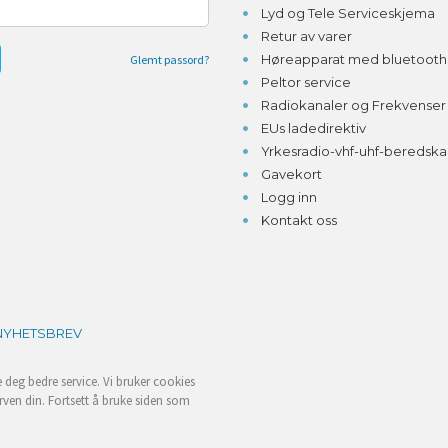
Lyd og Tele Serviceskjema
Retur av varer
Høreapparat med bluetooth o
Glemt passord?
Peltor service
Radiokanaler og Frekvenser
EUs ladedirektiv
Yrkesradio-vhf-uhf-beredsk
Gavekort
Logg inn
Kontakt oss
NYHETSBREV
e deg bedre service. Vi bruker cookies
rven din. Fortsett å bruke siden som