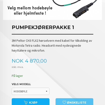
PUMPEKJØRERPAKKE 1
3M Peltor CH3 FLX2 hørselvern med kabel for tilkobling av
Motorola Tetra radio. Headsett med nydesignede
høyttalere og mikrofon.
Pris
NOK
4 870,00
inkl. mva.
På lager
VELG MODELL
KJØP
ØNSKELISTE