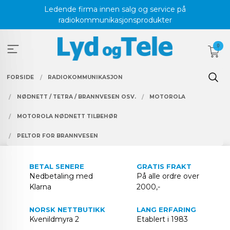
Gå
Ledende firma innen salg og service på
til
radiokommunikasjonsprodukter
innholdet
0
FORSIDE
RADIOKOMMUNIKASJON
NØDNETT / TETRA / BRANNVESEN OSV.
MOTOROLA
MOTOROLA NØDNETT TILBEHØR
PELTOR FOR BRANNVESEN
BETAL SENERE
GRATIS FRAKT
Nedbetaling med
På alle ordre over
Klarna
2000,-
NORSK NETTBUTIKK
LANG ERFARING
Kvenildmyra 2
Etablert i 1983