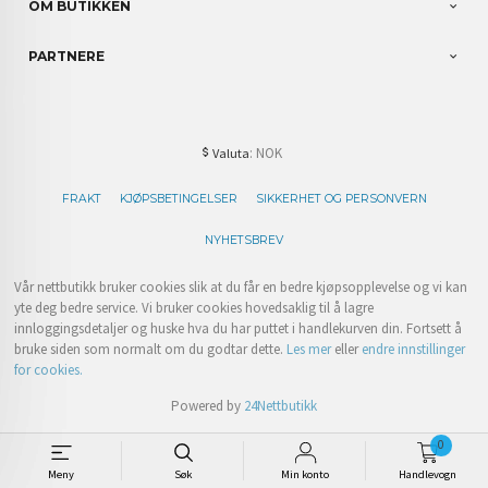
OM BUTIKKEN
PARTNERE
: NOK
Valuta
FRAKT
KJØPSBETINGELSER
SIKKERHET OG PERSONVERN
NYHETSBREV
Vår nettbutikk bruker cookies slik at du får en bedre kjøpsopplevelse og vi kan
yte deg bedre service. Vi bruker cookies hovedsaklig til å lagre
innloggingsdetaljer og huske hva du har puttet i handlekurven din. Fortsett å
bruke siden som normalt om du godtar dette.
Les mer
eller
endre innstillinger
for cookies.
Powered by
24Nettbutikk
0
Meny
Søk
Min konto
Handlevogn