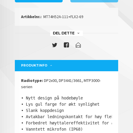
Artikkelnr.:
MT74H52A-111+FLX2-69
DEL DETTE
PRODUKTINFO
Radiotype:
DP2x00, DP3441/3661, MTP3000-
serien
• Nytt design på hodebøyle

• Lys gul farge for økt synlighet

• Slank koppdesign

• Avtakbar ledningskontakt for høy fleksibilitet
• Forbedret høyttalereffektivitet for å passe t