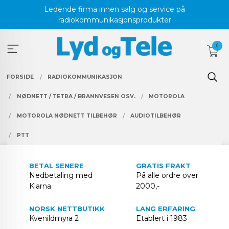
Gå
Ledende firma innen salg og service på
til
radiokommunikasjonsprodukter
innholdet
0
FORSIDE
RADIOKOMMUNIKASJON
NØDNETT / TETRA / BRANNVESEN OSV.
MOTOROLA
MOTOROLA NØDNETT TILBEHØR
AUDIOTILBEHØR
PTT
BETAL SENERE
GRATIS FRAKT
Nedbetaling med
På alle ordre over
Klarna
2000,-
NORSK NETTBUTIKK
LANG ERFARING
Kvenildmyra 2
Etablert i 1983