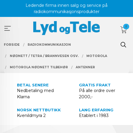
Gå
Ledende firma innen salg og service på
til
radiokommunikasjonsprodukter
innholdet
0
FORSIDE
RADIOKOMMUNIKASJON
NØDNETT / TETRA / BRANNVESEN OSV.
MOTOROLA
MOTOROLA NØDNETT TILBEHØR
ANTENNER
BETAL SENERE
GRATIS FRAKT
Nedbetaling med
På alle ordre over
Klarna
2000,-
NORSK NETTBUTIKK
LANG ERFARING
Kvenildmyra 2
Etablert i 1983