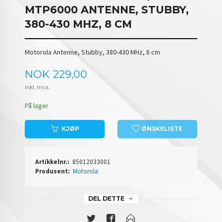
MTP6000 ANTENNE, STUBBY,
380-430 MHZ, 8 CM
Motorola Antenne, Stubby, 380-430 MHz, 8 cm
Pris
NOK
229,00
inkl. mva.
På lager
KJØP
ØNSKELISTE
Artikkelnr.:
85012033001
Produsent:
Motorola
DEL DETTE